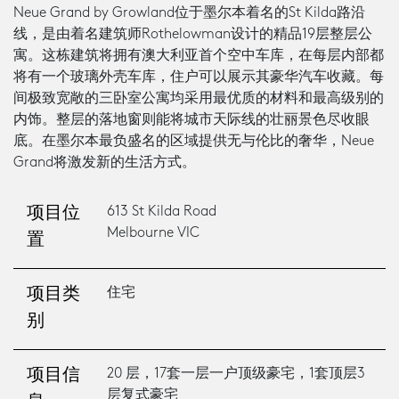
Neue Grand by Growland位于墨尔本着名的St Kilda路沿
线，是由着名建筑师Rothelowman设计的精品19层整层公
寓。这栋建筑将拥有澳大利亚首个空中车库，在每层内部都
将有一个玻璃外壳车库，住户可以展示其豪华汽车收藏。每
间极致宽敞的三卧室公寓均采用最优质的材料和最高级别的
内饰。整层的落地窗则能将城市天际线的壮丽景色尽收眼
底。在墨尔本最负盛名的区域提供无与伦比的奢华，Neue
Grand将激发新的生活方式。
613 St Kilda Road
项目位
Melbourne VIC
置
住宅
项目类
别
20 层，17套一层一户顶级豪宅，1套顶层3
项目信
层复式豪宅